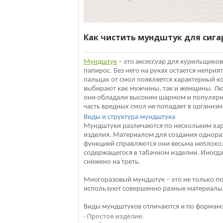
Как чистить мундштук для сига
Мундштук
– это аксессуар для курильщиков
папирос. Без него на руках остается непр
пальцах от смол появляется характерный к
выбирают как мужчины, так и женщины. Лю
они обладали высоким шармом и популярно
часть вредных смол не попадает в организ
Виды и структура мундштука
Мундштуки различаются по нескольким хар
изделия. Материалом для создания однораз
функцией справляются они весьма неплохо. 
содержащегося в табачном изделии. Иногда
снижено на треть.
Многоразовый мундштук – это не только пол
используют совершенно разные материалы –
Виды мундштуков отличаются и по формам
- Простое изделие.