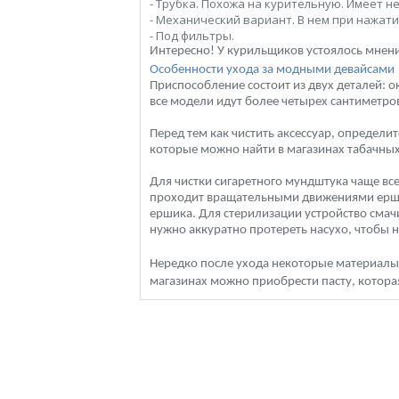
- Трубка. Похожа на курительную. Имеет 
- Механический вариант. В нем при нажат
- Под фильтры.
Интересно! У курильщиков устоялось мнен
Особенности ухода за модными девайсами
Приспособление состоит из двух деталей: о
все модели идут более четырех сантиметров
Перед тем как чистить аксессуар, определит
которые можно найти в магазинах табачны
Для чистки сигаретного мундштука чаще все
проходит вращательными движениями ершик
ершика. Для стерилизации устройство смачи
нужно аккуратно протереть насухо, чтобы 
Нередко после ухода некоторые материалы м
магазинах можно приобрести пасту, котор