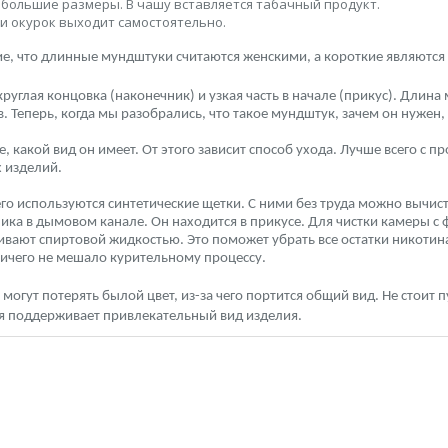
небольшие размеры. В чашу вставляется табачный продукт.
ии окурок выходит самостоятельно.
ие, что длинные мундштуки считаются женскими, а короткие являютс
круглая концовка (наконечник) и узкая часть в начале (прикус). Длин
. Теперь, когда мы разобрались, что такое мундштук, зачем он нужен,
е, какой вид он имеет. От этого зависит способ ухода. Лучше всего с
х изделий.
го используются синтетические щетки. С ними без труда можно вычис
а в дымовом канале. Он находится в прикусе. Для чистки камеры с 
вают спиртовой жидкостью. Это поможет убрать все остатки никотина
ничего не мешало курительному процессу.
огут потерять былой цвет, из-за чего портится общий вид. Не стоит п
ая поддерживает привлекательный вид изделия.