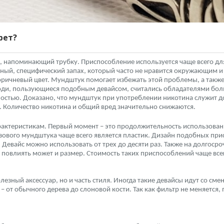
рет?
, напоминающий трубку. Приспособление используется чаще всего для
иятный, специфический запах, который часто не нравится окружающим 
оричневый цвет. Мундштук помогает избежать этой проблемы, а также
ди, пользующиеся подобным девайсом, считались обладателями больш
стью. Доказано, что мундштук при употреблении никотина служит 
м. Количество никотина и общий вред значительно снижаются.
актеристикам. Первый момент – это продолжительность использован
ового мундштука чаще всего является пластик. Дизайн подобных прис
Девайс можно использовать от трех до десяти раз. Также на долгосро
 повлиять может и размер. Стоимость таких приспособлений чаще всег
езный аксессуар, но и часть стиля. Иногда такие девайсы идут со см
 от обычного дерева до слоновой кости. Так как фильтр не меняется,
: