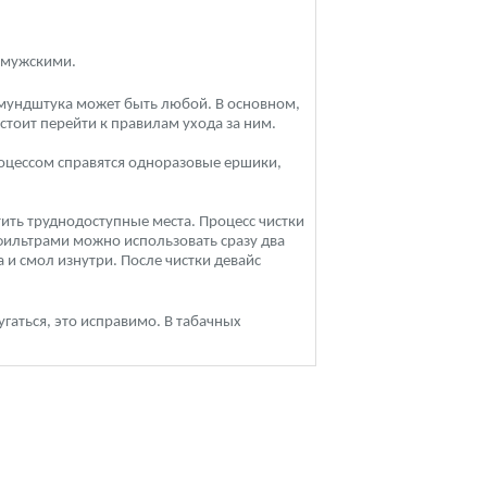
я мужскими.
а мундштука может быть любой. В основном,
 стоит перейти к правилам ухода за ним.
 процессом справятся одноразовые ершики,
тить труднодоступные места. Процесс чистки
фильтрами можно использовать сразу два
 и смол изнутри. После чистки девайс
угаться, это исправимо. В табачных