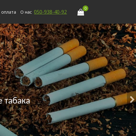
0
050-938-40-92
 оплата
О нас
 табака