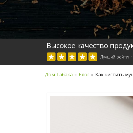
Высокое качество проду
Лучший рейтинг
Дом Табака
»
Блог
»
Как чистить му