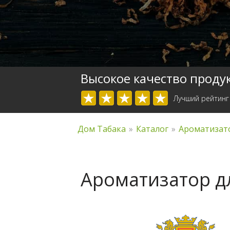
Высокое качество проду
Лучший рейтинг
Дом Табака
»
Каталог
»
Ароматизато
Ароматизатор дл