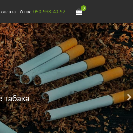
0
050-938-40-92
 оплата
О нас
 табака