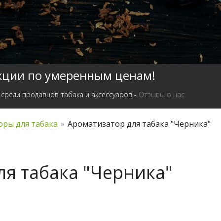
кции по умеренным ценам!
 среди продавцов табака и аксессуаров -
Отзывы о нас
ры для табака
»
Ароматизатор для табака "Черника"
ля табака "Черника"