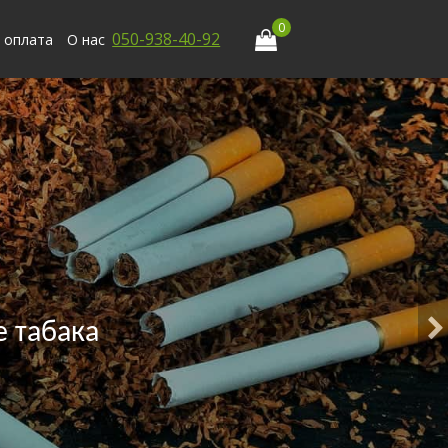
0
050-938-40-92
 оплата
О нас
 табака