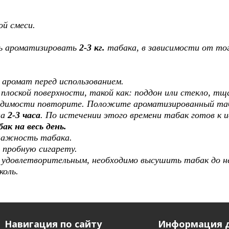
ой смеси.
ь ароматизировать
2-3 кг.
табака, в зависимости от тог
 аромат перед использованием.
 плоской поверхности, такой как: поддон или стекло, т
одимости повторите. Положите ароматизированный таб
на
2-3 часа
. По истечении этого времени табак готов к 
ак на весь день.
лажность табака.
 пробную сигарету.
я удовлетворительным, необходимо высушить табак до 
коль.
Навигация по сайту
Информация д