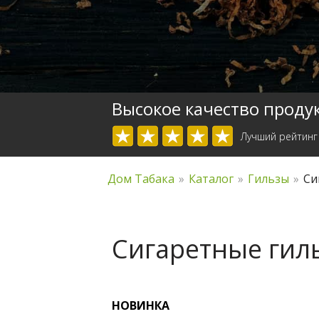
Высокое качество проду
Лучший рейтинг
Дом Табака
»
Каталог
»
Гильзы
»
Си
Сигаретные гил
НОВИНКА