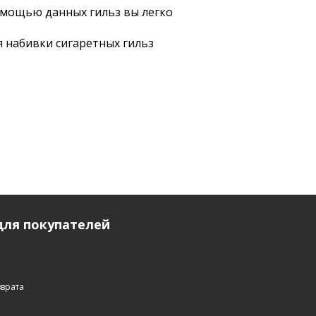
омощью данных гильз вы легко
 набивки сигаретных гильз
ля покупателей
зврата