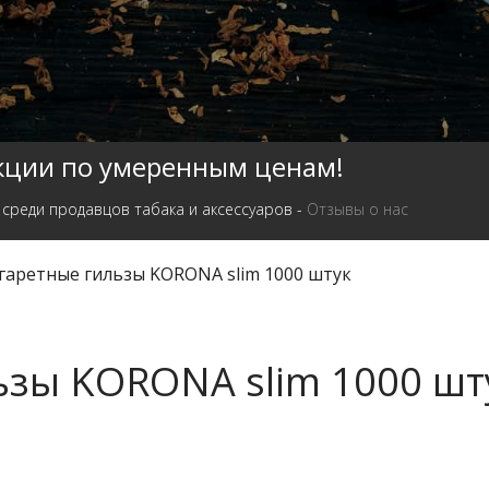
кции по умеренным ценам!
 среди продавцов табака и аксессуаров -
Отзывы о нас
гаретные гильзы KORONA slim 1000 штук
ьзы KORONA slim 1000 шт