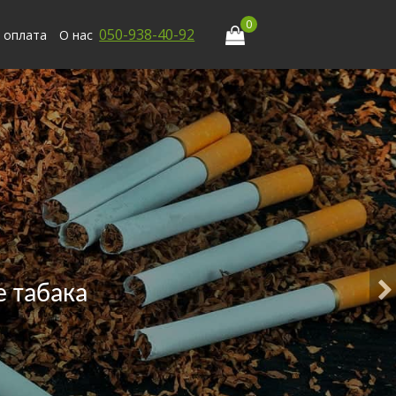
0
050-938-40-92
 оплата
О нас
 табака