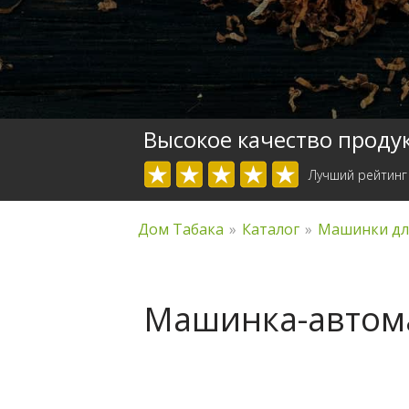
Высокое качество проду
Лучший рейтинг
Дом Табака
»
Каталог
»
Машинки дл
Машинка-автомат