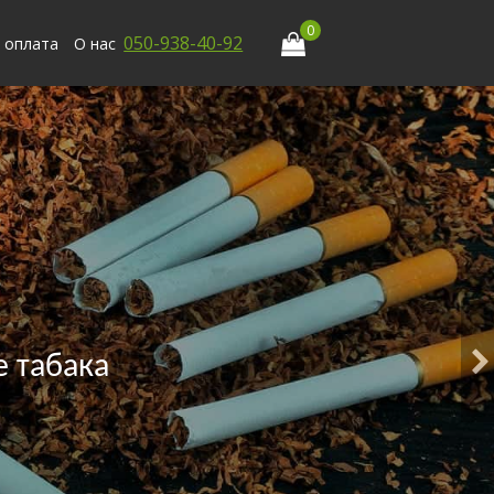
0
050-938-40-92
 оплата
О нас
 табака