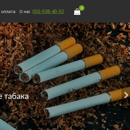
0
050-938-40-92
 оплата
О нас
 табака