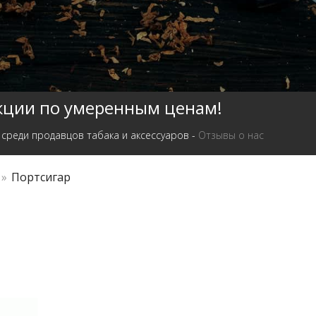
кции по умеренным ценам!
 среди продавцов табака и аксессуаров -
Отзывы о нас
»
Портсигар