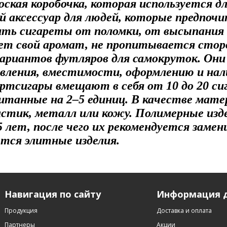
ская коробочка, которая используется дл
й аксессуар для людей, которые предпо
ь сигареты от поломки, от высыпания та
ет свой аромат, не пропитывается стор
риантов футляров для самокруток. Они
овления, вместимости, оформлению и на
тсигары вмещают в себя от 10 до 20 сиг
итанные на 2–5 единиц. В качестве мате
астик, металл или кожу. Полимерные из
 лет, после чего их рекомендуется замен
тся элитные изделия.
Навигация по сайту
Информация д
Продукция
Доставка и оплата
Партнеры
Акции