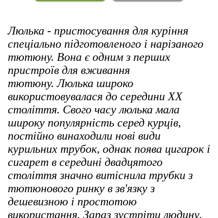
Люлька - пристосування для куріння
спеціально підготовленого і нарізаного
тютюну. Вона є одним з перших
пристроїв для вживання
тютюну. Люлька широко
використовувалася до середини ХХ
століття. Свого часу люлька мала
широку популярність серед курців,
постійно винаходили нові види
курильних трубок, однак поява цигарок і
сигарет в середині двадцятого
століття значно витіснила трубки з
тютюнового ринку в зв'язку з
дешевизною і простотою
використання. Зараз зустріти людину,